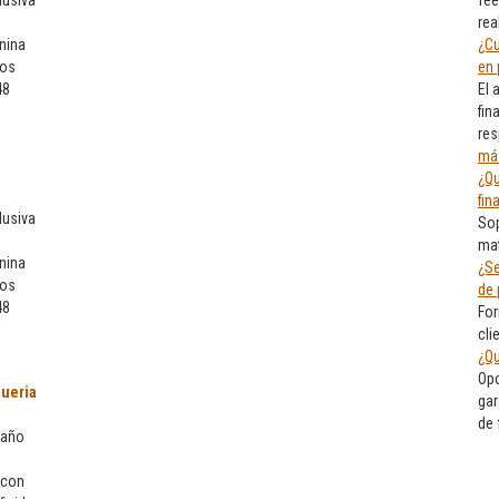
lusiva
fee
rea
nina
¿Cu
eos
en 
48
El 
fin
res
má
¿Qu
fin
lusiva
Sop
mat
nina
¿Se
eos
de 
48
For
cli
¿Qu
Opc
ueria
gar
de
 año
 con