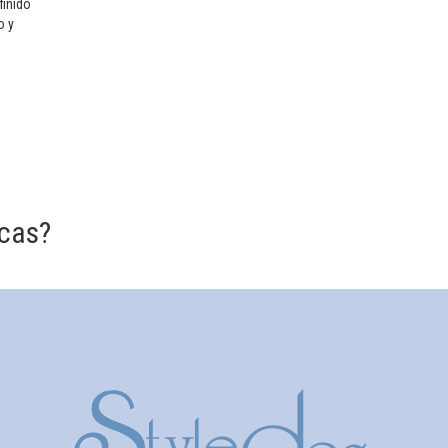
finido
o y
cas?