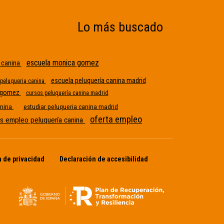
Lo más buscado
escuela monica gomez
a canina
escuela peluquería canina madrid
 peluqueria canina
a gomez
cursos peluquería canina madrid
Etiqueta sin nombre
anina
estudiar peluqueria canina madrid
oferta empleo
as empleo peluquería canina
a de privacidad
Declaración de accesibilidad