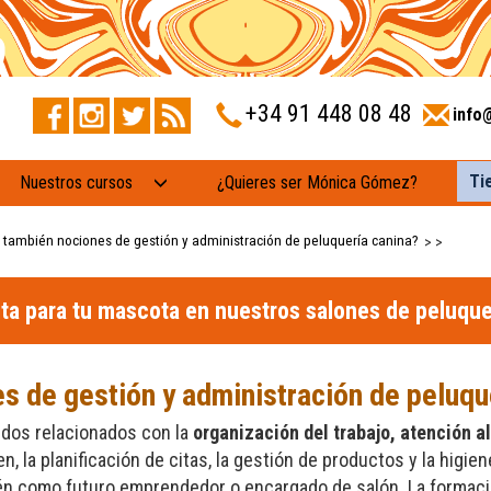
+34 91 448 08 48
info
Ti
Nuestros cursos
¿Quieres ser Mónica Gómez?
también nociones de gestión y administración de peluquería canina?
>
>
ita para tu mascota en nuestros salones de peluque
 de gestión y administración de peluqu
idos relacionados con la
organización del trabajo, atención a
, la planificación de citas, la gestión de productos y la higie
ién como futuro emprendedor o encargado de salón. La forma