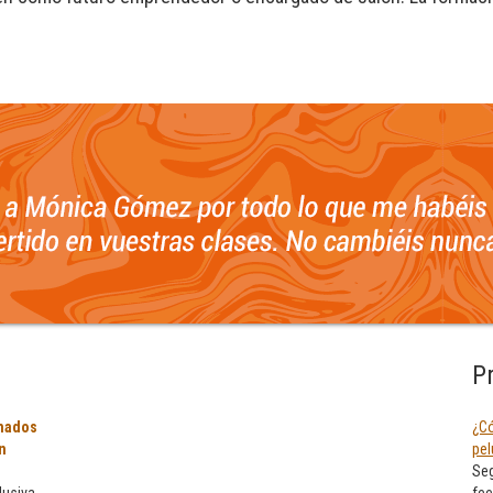
P
mados
¿Có
n
pel
Seg