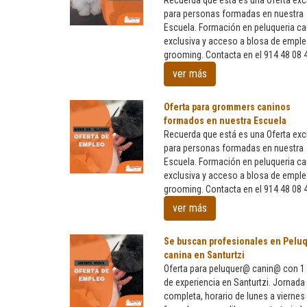
Recuerda que está es una Oferta exc
para personas formadas en nuestra
Escuela. Formación en peluqueria ca
Se
exclusiva y acceso a blosa de empl
busca
grooming. Contacta en el 914 48 08 
peluqueros
caninos
ver más
formados
en
Oferta para grommers caninos
nuestra
formados en nuestra Escuela
escuela
Recuerda que está es una Oferta exc
pars
para personas formadas en nuestra
trabajar
Escuela. Formación en peluqueria ca
en
exclusiva y acceso a blosa de empl
Oferta
Córdona
grooming. Contacta en el 914 48 08 
para
grommers
ver más
caninos
formados
Se buscan profesionales en Peluq
en
canina en Santurtzi
nuestra
Oferta para peluquer@ canin@ con 1
Escuela
de experiencia en Santurtzi. Jornada
completa, horario de lunes a viernes