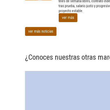
fines de semana libres, contrato inde
Se
tras prueba, salario justo y progresiv
buscan
proyecto estable.
profesionales
en
ver más
Peluqueria
canina
ver más noticias
en
Santurtzi
¿Conoces nuestras otras mar