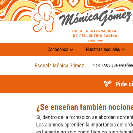
Conócenos
Nuestras escuelas
Escuela Mónica Gómez ...
inicio
FAQS
¿Se enseñan 
Pide c
¿Se enseñan también nociones
Sí, dentro de la formación se abordan conten
Los alumnos aprenden la importancia del orden
estudiante no solo como técnico, sino tamb