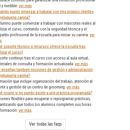
dback continuo para garantizar una evolución profesional
l y medible.
ver más
ándo puedo empezar a trabajar con mis propios clientes
peluqueria canina?
alumno puede comenzar a trabajar con mascotas reales al
alizar el curso, contando con la seguridad técnica y el
paldo profesional de la escuela para iniciar su carrera.
ver
s
é soporte técnico o recursos ofrece la escuela tras
alizar el curso?
orte continuo tras el curso con acceso al aula virtual,
eriales de consulta y formación actualizada.
ver más
 enseñan también nociones de gestión y administración
peluquería canina?
mación que incluye organización del trabajo, atención al
ente y gestión de un centro de grooming.
ver más
é ocurre si no puedo asistir a una práctica programada?
iones flexibles para recuperar o reprogramar prácticas,
antizando que todos los alumnos completen sus horas
 formación.
ver más
Ver todas las faqs