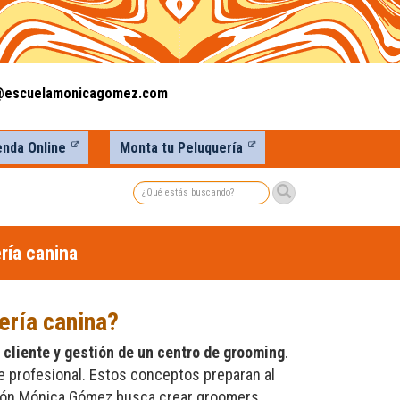
@escuelamonicagomez.com
enda Online
Monta tu Peluquería
Buscar
ría canina
ería canina?
l cliente y gestión de un centro de grooming
.
ne profesional. Estos conceptos preparan al
ción Mónica Gómez busca crear groomers