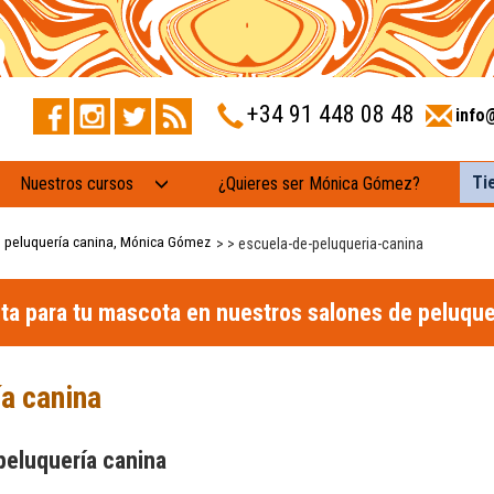
+34 91 448 08 48
info
Ti
Nuestros cursos
¿Quieres ser Mónica Gómez?
e peluquería canina, Mónica Gómez
>
> escuela-de-peluqueria-canina
ita para tu mascota en nuestros salones de peluque
a canina
peluquería canina