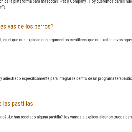
n de la plataforma para mascotas "Pet & Company". Hoy queremos darles nues
fía.
esivas de los perros?
 en el que nos explican con argumentos científicos que no existen razas agr
 y adiestrado específicamente para integrarse dentro de un programa terapéutic
 las pastillas
ario? ¿Le han recetado alguna pastilla?Hoy vamos a explicar algunos trucos para 