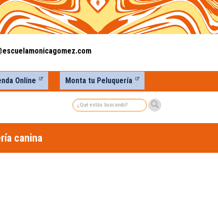
@escuelamonicagomez.com
enda Online
Monta tu Peluquería
Buscar
ría canina