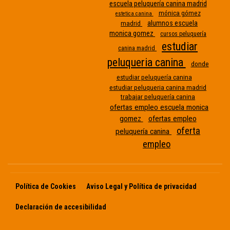
escuela peluquería canina madrid
mónica gómez
estetica canina
alumnos escuela
madrid
monica gomez
cursos peluquería
estudiar
canina madrid
peluqueria canina
donde
Etiqueta
estudiar peluquería canina
estudiar peluqueria canina madrid
sin
trabajar peluquería canina
nombre
ofertas empleo escuela monica
gomez
ofertas empleo
oferta
peluquería canina
empleo
Política de Cookies
Aviso Legal y Política de privacidad
Declaración de accesibilidad