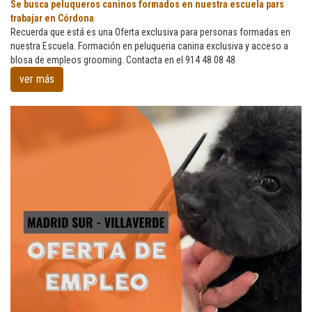
Se
Se busca peluqueros caninos formados en nuestra escuela pars
busca
trabajar en Córdona
peluqueros
Recuerda que está es una Oferta exclusiva para personas formadas en
caninos
nuestra Escuela. Formación en peluqueria canina exclusiva y acceso a
formados
blosa de empleos grooming. Contacta en el 914 48 08 48
en
ver más
nuestra
escuela
pars
trabajar
en
Córdona