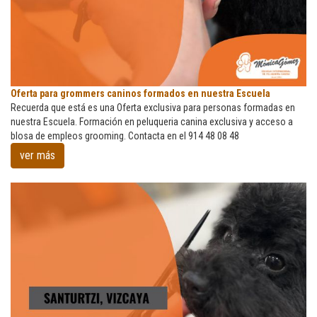
Oferta
Oferta para grommers caninos formados en nuestra Escuela
para
Recuerda que está es una Oferta exclusiva para personas formadas en
grommers
nuestra Escuela. Formación en peluqueria canina exclusiva y acceso a
caninos
blosa de empleos grooming. Contacta en el 914 48 08 48
formados
ver más
en
nuestra
Escuela