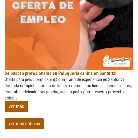
Se
Se buscan profesionales en Peluqueria canina en Santurtzi
buscan
Oferta para peluquer@ canin@ con 1 año de experiencia en Santurtzi.
profesionales
Jornada completa, horario de lunes a viernes con fines de semana libres,
en
contrato indefinido tras prueba, salario justo y progresivo y proyecto
Peluqueria
estable.
canina
ver más
en
Santurtzi
ver más noticias