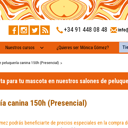
+34 91 448 08 48
info
Ti
Nuestros cursos
¿Quieres ser Mónica Gómez?
e peluquería canina 150h (Presencial)
>
ita para tu mascota en nuestros salones de peluque
ía canina 150h (Presencial)
ez podrás beneficiarte de precios especiales en la compra de