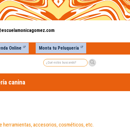
@escuelamonicagomez.com
enda Online
Monta tu Peluquería
Buscar
ría canina
 herramientas, accesorios, cosméticos, etc.