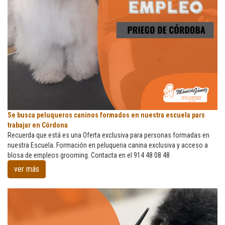
Se
Se busca peluqueros caninos formados en nuestra escuela pars
busca
trabajar en Córdona
peluqueros
Recuerda que está es una Oferta exclusiva para personas formadas en
caninos
nuestra Escuela. Formación en peluqueria canina exclusiva y acceso a
formados
blosa de empleos grooming. Contacta en el 914 48 08 48
en
ver más
nuestra
escuela
pars
trabajar
en