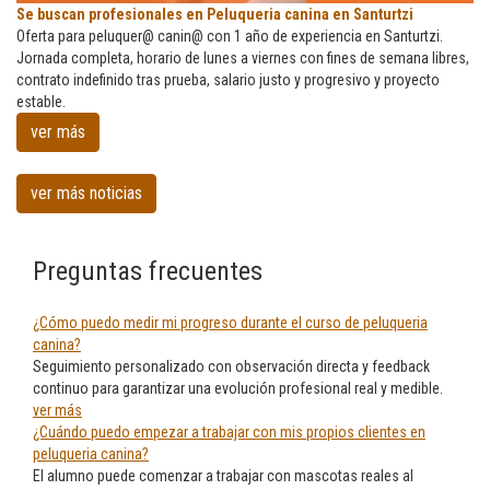
Se
Se buscan profesionales en Peluqueria canina en Santurtzi
buscan
Oferta para peluquer@ canin@ con 1 año de experiencia en Santurtzi.
profesionales
Jornada completa, horario de lunes a viernes con fines de semana libres,
en
contrato indefinido tras prueba, salario justo y progresivo y proyecto
Peluqueria
estable.
canina
ver más
en
Santurtzi
ver más noticias
Preguntas frecuentes
¿Cómo puedo medir mi progreso durante el curso de peluqueria
canina?
Seguimiento personalizado con observación directa y feedback
continuo para garantizar una evolución profesional real y medible.
ver más
¿Cuándo puedo empezar a trabajar con mis propios clientes en
peluqueria canina?
El alumno puede comenzar a trabajar con mascotas reales al