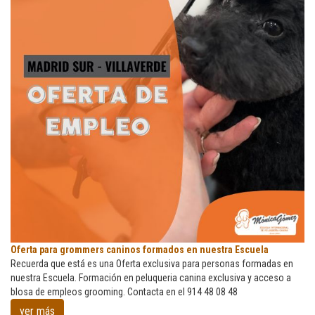
Córdona
Oferta
Oferta para grommers caninos formados en nuestra Escuela
para
Recuerda que está es una Oferta exclusiva para personas formadas en
grommers
nuestra Escuela. Formación en peluqueria canina exclusiva y acceso a
caninos
blosa de empleos grooming. Contacta en el 914 48 08 48
formados
ver más