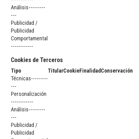
Análisis
---
---
---
---
Publicidad /
Publicidad
Comportamental
---
---
---
---
Cookies de Terceros
Tipo
Titular
Cookie
Finalidad
Conservación
Técnicas
---
---
---
---
Personalización
---
---
---
---
Análisis
---
---
---
---
Publicidad /
Publicidad