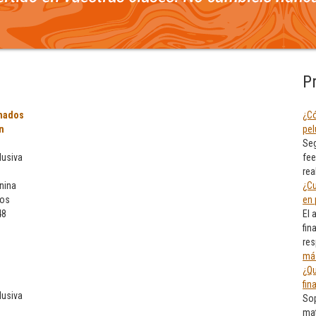
P
mados
¿Có
n
pel
Seg
lusiva
fee
rea
nina
¿Cu
eos
en 
48
El 
fin
res
má
¿Qu
fin
lusiva
Sop
mat