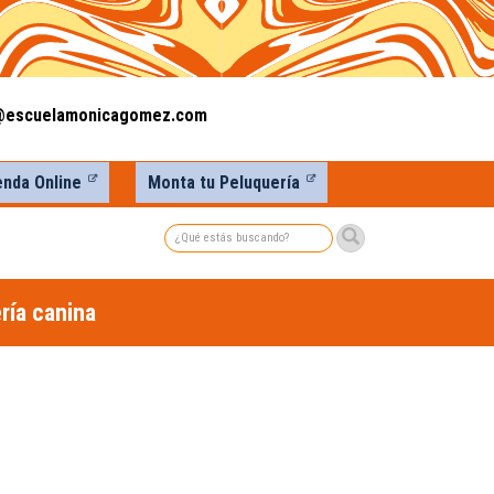
@escuelamonicagomez.com
enda Online
Monta tu Peluquería
Buscar
ría canina