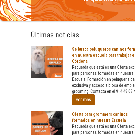
Últimas noticias
Se busca peluqueros caninos for
en nuestra escuela pars trabajar e
Córdona
Recuerda que está es una Oferta exc
para personas formadas en nuestra
Escuela. Formación en peluqueria ca
Se
exclusiva y acceso a blosa de empl
busca
grooming. Contacta en el 914 48 08 
peluqueros
caninos
ver más
formados
en
Oferta para grommers caninos
nuestra
formados en nuestra Escuela
escuela
Recuerda que está es una Oferta exc
pars
para personas formadas en nuestra