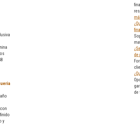
fin
res
má
¿Qu
fin
lusiva
Sop
mat
nina
¿Se
eos
de 
48
For
cli
¿Qu
Opc
ueria
gar
de
 año
 con
finido
o y