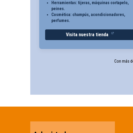
Herramientas: tijeras, máquinas cortapelo,
peines.
Cosmética: champús, acondicionadores,
perfumes.
Visita nuestra tienda
Con más de