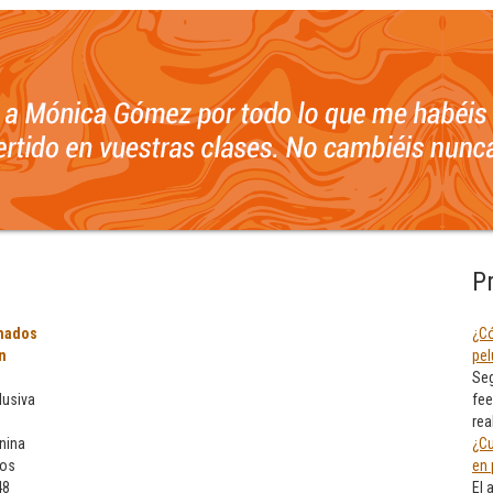
P
mados
¿Có
n
pel
Seg
lusiva
fee
rea
nina
¿Cu
eos
en 
48
El 