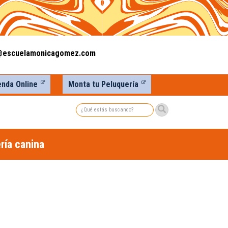
@escuelamonicagomez.com
enda Online
Monta tu Peluquería
Buscar
ría canina