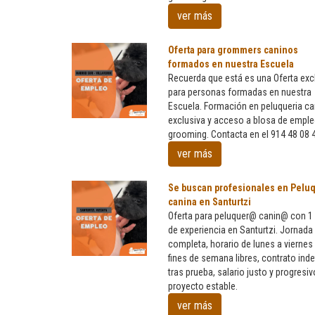
peluqueros
caninos
ver más
formados
en
Oferta para grommers caninos
nuestra
formados en nuestra Escuela
escuela
Recuerda que está es una Oferta exc
pars
para personas formadas en nuestra
trabajar
Escuela. Formación en peluqueria ca
en
exclusiva y acceso a blosa de empl
Oferta
Córdona
grooming. Contacta en el 914 48 08 
para
grommers
ver más
caninos
formados
Se buscan profesionales en Peluq
en
canina en Santurtzi
nuestra
Oferta para peluquer@ canin@ con 1
Escuela
de experiencia en Santurtzi. Jornada
completa, horario de lunes a viernes
fines de semana libres, contrato inde
Se
tras prueba, salario justo y progresiv
buscan
proyecto estable.
profesionales
en
ver más