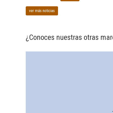
Peluqueria
canina
ver más noticias
en
Santurtzi
¿Conoces nuestras otras mar