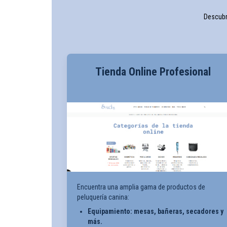
Descubr
Tienda Online Profesional
Encuentra una amplia gama de productos de
peluquería canina:
Equipamiento: mesas, bañeras, secadores y
más.