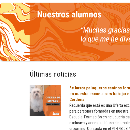
Últimas noticias
Se busca peluqueros caninos for
en nuestra escuela pars trabajar e
Córdona
Recuerda que está es una Oferta exc
para personas formadas en nuestra
Escuela. Formación en peluqueria ca
Se
exclusiva y acceso a blosa de empl
busca
grooming. Contacta en el 914 48 08 