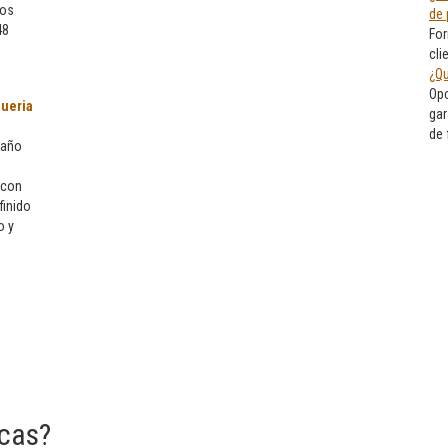
eos
de 
48
For
cli
¿Qu
Opc
ueria
gar
de
 año
 con
finido
o y
cas?