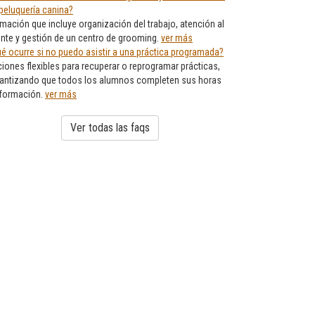
peluquería canina?
mación que incluye organización del trabajo, atención al
ente y gestión de un centro de grooming.
ver más
é ocurre si no puedo asistir a una práctica programada?
iones flexibles para recuperar o reprogramar prácticas,
antizando que todos los alumnos completen sus horas
 formación.
ver más
Ver todas las faqs