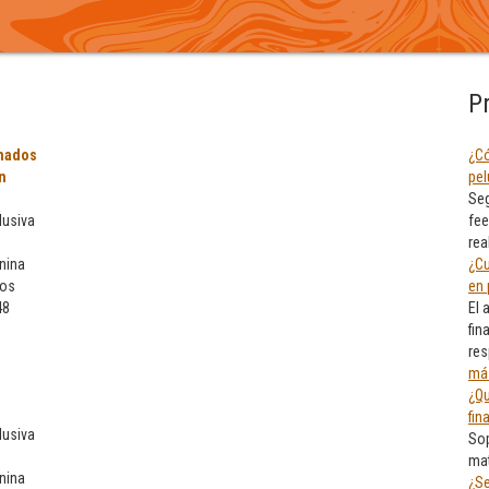
P
mados
¿Có
n
pel
Seg
lusiva
fee
rea
nina
¿Cu
eos
en 
48
El 
fin
res
má
¿Qu
fin
lusiva
Sop
mat
nina
¿Se