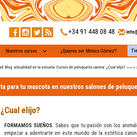
+34 91 448 08 48
info
Ti
Nuestros cursos
¿Quieres ser Mónica Gómez?
ad
Blog
actualidad en la escuela
Cursos de peluquería canina: ¿Cual elijo?
>
>
>
ita para tu mascota en nuestros salones de peluque
¿Cual elijo?
FORMAMOS SUEÑOS
. Sabes que tu pasión son los animal
empezar a adentrarte en este mundo de la estética can