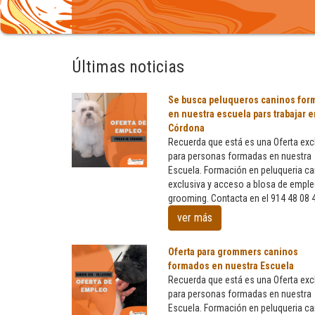
Últimas noticias
Se busca peluqueros caninos for
en nuestra escuela pars trabajar e
Córdona
Recuerda que está es una Oferta exc
para personas formadas en nuestra
Escuela. Formación en peluqueria ca
Se
exclusiva y acceso a blosa de empl
busca
grooming. Contacta en el 914 48 08 
peluqueros
caninos
ver más
formados
en
Oferta para grommers caninos
nuestra
formados en nuestra Escuela
escuela
Recuerda que está es una Oferta exc
pars
para personas formadas en nuestra
trabajar
Escuela. Formación en peluqueria ca
en