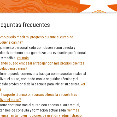
reguntas frecuentes
mo puedo medir mi progreso durante el curso de
uqueria canina?
uimiento personalizado con observación directa y
dback continuo para garantizar una evolución profesional
l y medible.
ver más
ándo puedo empezar a trabajar con mis propios clientes
peluqueria canina?
alumno puede comenzar a trabajar con mascotas reales al
alizar el curso, contando con la seguridad técnica y el
paldo profesional de la escuela para iniciar su carrera.
ver
s
é soporte técnico o recursos ofrece la escuela tras
alizar el curso?
orte continuo tras el curso con acceso al aula virtual,
eriales de consulta y formación actualizada.
ver más
 enseñan también nociones de gestión y administración