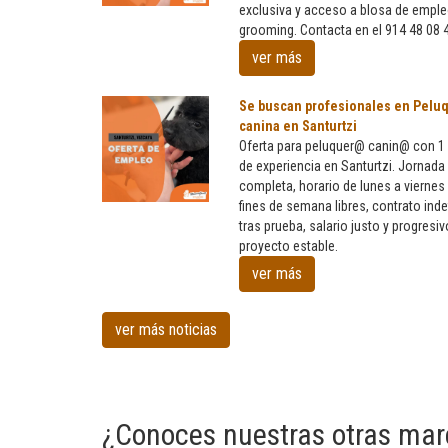
exclusiva y acceso a blosa de empl
Oferta
Córdona
grooming. Contacta en el 914 48 08 
para
grommers
ver más
caninos
formados
Se buscan profesionales en Peluq
en
canina en Santurtzi
nuestra
Oferta para peluquer@ canin@ con 1
Escuela
de experiencia en Santurtzi. Jornada
completa, horario de lunes a viernes
fines de semana libres, contrato inde
Se
tras prueba, salario justo y progresiv
buscan
proyecto estable.
profesionales
en
ver más
Peluqueria
canina
ver más noticias
en
Santurtzi
¿Conoces nuestras otras mar