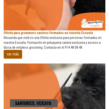
Oferta
Oferta para grommers caninos formados en nuestra Escuela
para
Recuerda que está es una Oferta exclusiva para personas formadas en
grommers
nuestra Escuela. Formación en peluqueria canina exclusiva y acceso a
caninos
blosa de empleos grooming. Contacta en el 914 48 08 48
formados
ver más
en
nuestra
Escuela