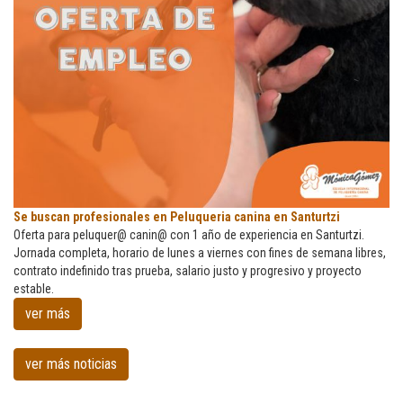
Se
Se buscan profesionales en Peluqueria canina en Santurtzi
buscan
Oferta para peluquer@ canin@ con 1 año de experiencia en Santurtzi.
profesionales
Jornada completa, horario de lunes a viernes con fines de semana libres,
en
contrato indefinido tras prueba, salario justo y progresivo y proyecto
Peluqueria
estable.
canina
ver más
en
Santurtzi
ver más noticias