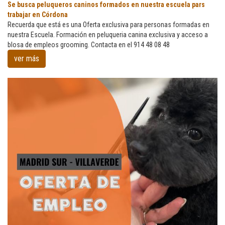
Se
Se busca peluqueros caninos formados en nuestra escuela pars
busca
trabajar en Córdona
peluqueros
Recuerda que está es una Oferta exclusiva para personas formadas en
caninos
nuestra Escuela. Formación en peluqueria canina exclusiva y acceso a
formados
blosa de empleos grooming. Contacta en el 914 48 08 48
en
ver más
nuestra
escuela
pars
trabajar
en
Córdona