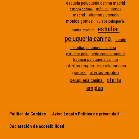
escuela peluquería canina madrid
mónica gómez
estetica canina
alumnos escuela
madrid
monica gomez
cursos peluquería
estudiar
canina madrid
peluqueria canina
donde
Etiqueta
estudiar peluquería canina
estudiar peluqueria canina madrid
sin
trabajar peluquería canina
nombre
ofertas empleo escuela monica
gomez
ofertas empleo
oferta
peluquería canina
empleo
Política de Cookies
Aviso Legal y Política de privacidad
Declaración de accesibilidad