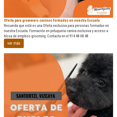
Oferta
Oferta para grommers caninos formados en nuestra Escuela
para
Recuerda que está es una Oferta exclusiva para personas formadas en
grommers
nuestra Escuela. Formación en peluqueria canina exclusiva y acceso a
caninos
blosa de empleos grooming. Contacta en el 914 48 08 48
formados
ver más
en
nuestra
Escuela