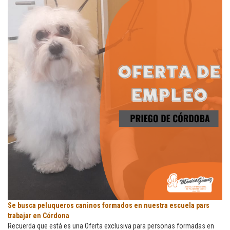
Se
Se busca peluqueros caninos formados en nuestra escuela pars
busca
trabajar en Córdona
peluqueros
Recuerda que está es una Oferta exclusiva para personas formadas en