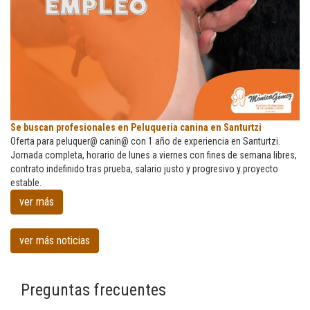
Se
Se buscan profesionales en Peluqueria canina en Santurtzi
buscan
Oferta para peluquer@ canin@ con 1 año de experiencia en Santurtzi.
profesionales
Jornada completa, horario de lunes a viernes con fines de semana libres,
en
contrato indefinido tras prueba, salario justo y progresivo y proyecto
Peluqueria
estable.
canina
ver más
en
Santurtzi
ver más noticias
Preguntas frecuentes