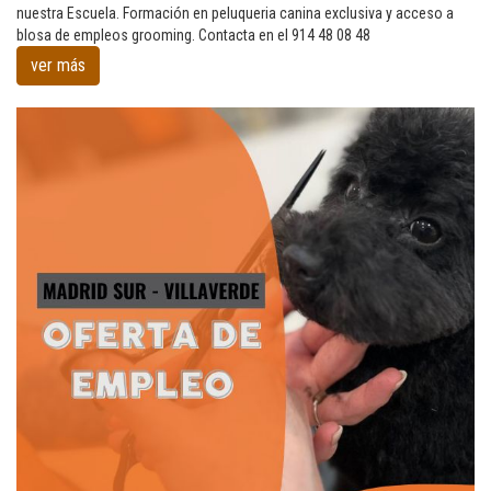
caninos
nuestra Escuela. Formación en peluqueria canina exclusiva y acceso a
formados
blosa de empleos grooming. Contacta en el 914 48 08 48
en
ver más
nuestra
escuela
pars
trabajar
en
Córdona