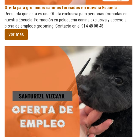
Oferta
Oferta para grommers caninos formados en nuestra Escuela
para
Recuerda que está es una Oferta exclusiva para personas formadas en
grommers
nuestra Escuela. Formación en peluqueria canina exclusiva y acceso a
caninos
blosa de empleos grooming. Contacta en el 914 48 08 48
formados
ver más
en
nuestra
Escuela