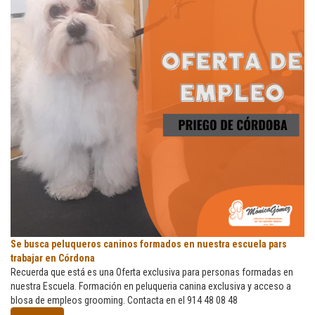
Se
Se busca peluqueros caninos formados en nuestra escuela pars
busca
trabajar en Córdona
peluqueros
Recuerda que está es una Oferta exclusiva para personas formadas en
caninos
nuestra Escuela. Formación en peluqueria canina exclusiva y acceso a
formados
blosa de empleos grooming. Contacta en el 914 48 08 48
en