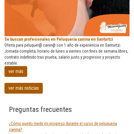
Se
Se buscan profesionales en Peluqueria canina en Santurtzi
buscan
Oferta para peluquer@ canin@ con 1 año de experiencia en Santurtzi.
profesionales
Jornada completa, horario de lunes a viernes con fines de semana libres,
en
contrato indefinido tras prueba, salario justo y progresivo y proyecto
Peluqueria
estable.
canina
ver más
en
Santurtzi
ver más noticias
Preguntas frecuentes
¿Cómo puedo medir mi progreso durante el curso de peluqueria
canina?