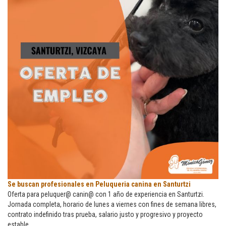
Se
Se buscan profesionales en Peluqueria canina en Santurtzi
buscan
Oferta para peluquer@ canin@ con 1 año de experiencia en Santurtzi.
profesionales
Jornada completa, horario de lunes a viernes con fines de semana libres,
en
contrato indefinido tras prueba, salario justo y progresivo y proyecto
Peluqueria
estable.