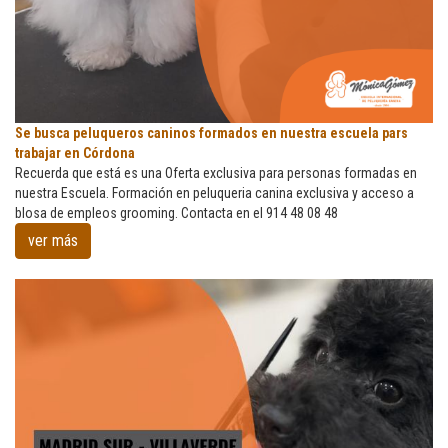
Se
Se busca peluqueros caninos formados en nuestra escuela pars
busca
trabajar en Córdona
peluqueros
Recuerda que está es una Oferta exclusiva para personas formadas en
caninos
nuestra Escuela. Formación en peluqueria canina exclusiva y acceso a
formados
blosa de empleos grooming. Contacta en el 914 48 08 48
en
ver más
nuestra
escuela
pars
trabajar
en
Córdona