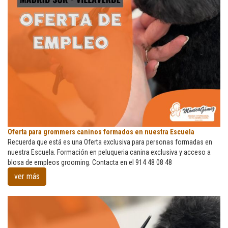
Oferta
Oferta para grommers caninos formados en nuestra Escuela
para
Recuerda que está es una Oferta exclusiva para personas formadas en
grommers
nuestra Escuela. Formación en peluqueria canina exclusiva y acceso a
caninos
blosa de empleos grooming. Contacta en el 914 48 08 48
formados
ver más
en
nuestra
Escuela