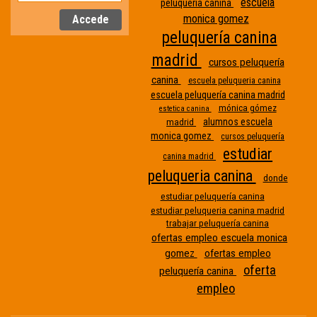
escuela
peluquería canina
monica gomez
peluquería canina
madrid
cursos peluquería
canina
escuela peluqueria canina
escuela peluquería canina madrid
mónica gómez
estetica canina
alumnos escuela
madrid
monica gomez
cursos peluquería
estudiar
canina madrid
peluqueria canina
donde
Etiqueta
estudiar peluquería canina
estudiar peluqueria canina madrid
sin
trabajar peluquería canina
nombre
ofertas empleo escuela monica
gomez
ofertas empleo
oferta
peluquería canina
empleo