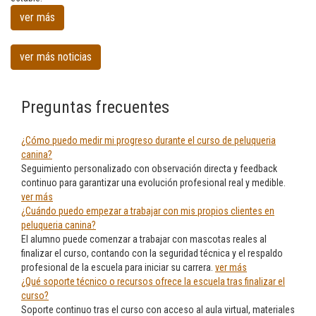
canina
ver más
en
Santurtzi
ver más noticias
Preguntas frecuentes
¿Cómo puedo medir mi progreso durante el curso de peluqueria
canina?
Seguimiento personalizado con observación directa y feedback
continuo para garantizar una evolución profesional real y medible.
ver más
¿Cuándo puedo empezar a trabajar con mis propios clientes en
peluqueria canina?
El alumno puede comenzar a trabajar con mascotas reales al
finalizar el curso, contando con la seguridad técnica y el respaldo
profesional de la escuela para iniciar su carrera.
ver más
¿Qué soporte técnico o recursos ofrece la escuela tras finalizar el
curso?
Soporte continuo tras el curso con acceso al aula virtual, materiales