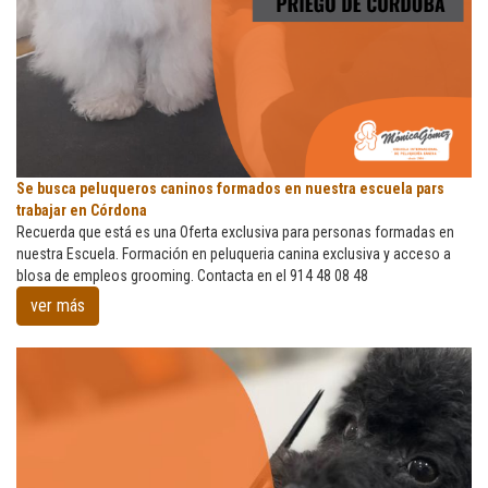
Se
Se busca peluqueros caninos formados en nuestra escuela pars
busca
trabajar en Córdona
peluqueros
Recuerda que está es una Oferta exclusiva para personas formadas en
caninos
nuestra Escuela. Formación en peluqueria canina exclusiva y acceso a
formados
blosa de empleos grooming. Contacta en el 914 48 08 48
en
ver más
nuestra
escuela
pars
trabajar
en
Córdona