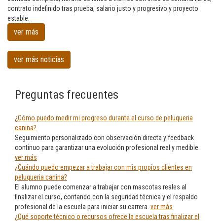
en
contrato indefinido tras prueba, salario justo y progresivo y proyecto
Peluqueria
estable.
canina
ver más
en
Santurtzi
ver más noticias
Preguntas frecuentes
¿Cómo puedo medir mi progreso durante el curso de peluqueria
canina?
Seguimiento personalizado con observación directa y feedback
continuo para garantizar una evolución profesional real y medible.
ver más
¿Cuándo puedo empezar a trabajar con mis propios clientes en
peluqueria canina?
El alumno puede comenzar a trabajar con mascotas reales al
finalizar el curso, contando con la seguridad técnica y el respaldo
profesional de la escuela para iniciar su carrera.
ver más
¿Qué soporte técnico o recursos ofrece la escuela tras finalizar el