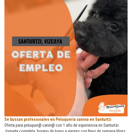
Se
Se buscan profesionales en Peluqueria canina en Santurtzi
buscan
Oferta para peluquer@ canin@ con 1 año de experiencia en Santurtzi.
profesionales
Jornada completa, horario de lunes a viernes con fines de semana libres,