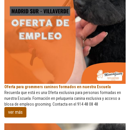
Oferta
Oferta para grommers caninos formados en nuestra Escuela
para
Recuerda que está es una Oferta exclusiva para personas formadas en
grommers
nuestra Escuela. Formación en peluqueria canina exclusiva y acceso a
caninos
blosa de empleos grooming. Contacta en el 914 48 08 48
formados
ver más
en
nuestra
Escuela