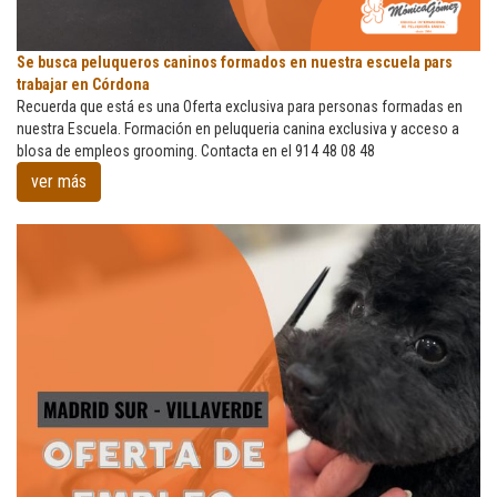
Se
Se busca peluqueros caninos formados en nuestra escuela pars
busca
trabajar en Córdona
peluqueros
Recuerda que está es una Oferta exclusiva para personas formadas en
caninos
nuestra Escuela. Formación en peluqueria canina exclusiva y acceso a
formados
blosa de empleos grooming. Contacta en el 914 48 08 48
en
ver más
nuestra
escuela
pars
trabajar
en
Córdona