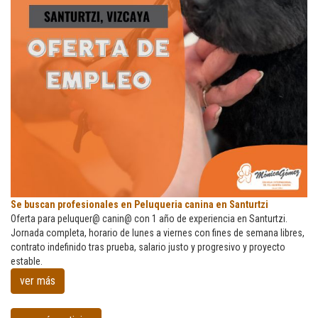
Se
Se buscan profesionales en Peluqueria canina en Santurtzi
buscan
Oferta para peluquer@ canin@ con 1 año de experiencia en Santurtzi.
profesionales
Jornada completa, horario de lunes a viernes con fines de semana libres,
en
contrato indefinido tras prueba, salario justo y progresivo y proyecto
Peluqueria
estable.
canina
ver más
en
Santurtzi