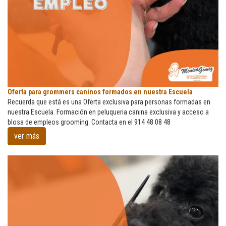
Oferta
Oferta para grommers caninos formados en nuestra Escuela
para
Recuerda que está es una Oferta exclusiva para personas formadas en
grommers
nuestra Escuela. Formación en peluqueria canina exclusiva y acceso a
caninos
blosa de empleos grooming. Contacta en el 914 48 08 48
formados
ver más
en
nuestra
Escuela