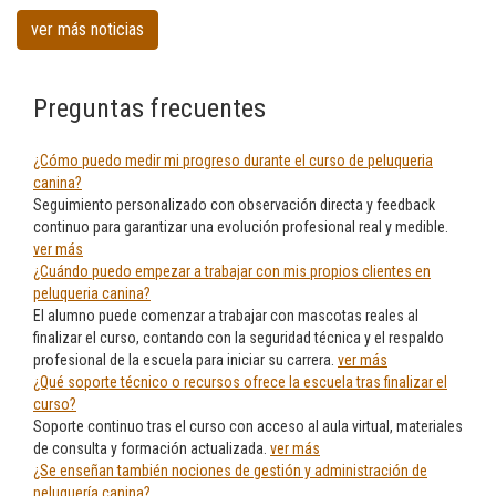
Santurtzi
ver más noticias
Preguntas frecuentes
¿Cómo puedo medir mi progreso durante el curso de peluqueria
canina?
Seguimiento personalizado con observación directa y feedback
continuo para garantizar una evolución profesional real y medible.
ver más
¿Cuándo puedo empezar a trabajar con mis propios clientes en
peluqueria canina?
El alumno puede comenzar a trabajar con mascotas reales al
finalizar el curso, contando con la seguridad técnica y el respaldo
profesional de la escuela para iniciar su carrera.
ver más
¿Qué soporte técnico o recursos ofrece la escuela tras finalizar el
curso?
Soporte continuo tras el curso con acceso al aula virtual, materiales
de consulta y formación actualizada.
ver más
¿Se enseñan también nociones de gestión y administración de
peluquería canina?