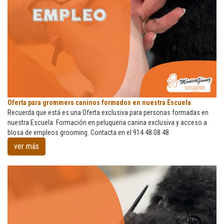
Oferta
Oferta para grommers caninos formados en nuestra Escuela
para
Recuerda que está es una Oferta exclusiva para personas formadas en
grommers
nuestra Escuela. Formación en peluqueria canina exclusiva y acceso a
caninos
blosa de empleos grooming. Contacta en el 914 48 08 48
formados
ver más
en
nuestra
Escuela