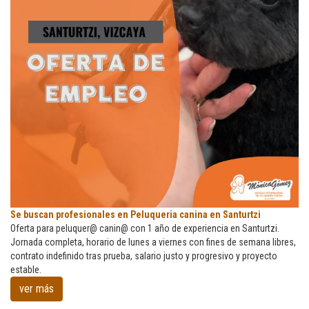
Se
Se buscan profesionales en Peluqueria canina en Santurtzi
buscan
Oferta para peluquer@ canin@ con 1 año de experiencia en Santurtzi.
profesionales
Jornada completa, horario de lunes a viernes con fines de semana libres,
en
contrato indefinido tras prueba, salario justo y progresivo y proyecto
Peluqueria
estable.
canina
ver más
en