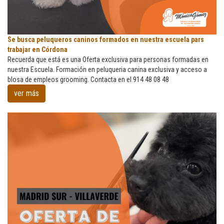
Se
Se busca peluqueros caninos formados en nuestra escuela pars
busca
trabajar en Córdona
peluqueros
Recuerda que está es una Oferta exclusiva para personas formadas en
caninos
nuestra Escuela. Formación en peluqueria canina exclusiva y acceso a
formados
blosa de empleos grooming. Contacta en el 914 48 08 48
en
ver más
nuestra
escuela
pars
trabajar
en
Córdona