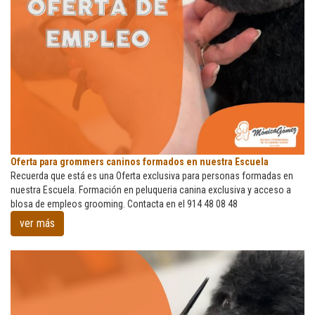
Oferta
Oferta para grommers caninos formados en nuestra Escuela
para
Recuerda que está es una Oferta exclusiva para personas formadas en
grommers
nuestra Escuela. Formación en peluqueria canina exclusiva y acceso a
caninos
blosa de empleos grooming. Contacta en el 914 48 08 48
formados
ver más
en
nuestra
Escuela