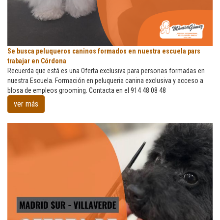
Se
Se busca peluqueros caninos formados en nuestra escuela pars
busca
trabajar en Córdona
peluqueros
Recuerda que está es una Oferta exclusiva para personas formadas en
caninos
nuestra Escuela. Formación en peluqueria canina exclusiva y acceso a
formados
blosa de empleos grooming. Contacta en el 914 48 08 48
en
ver más
nuestra
escuela
pars
trabajar
en
Córdona