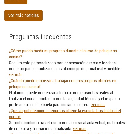
en
Santurtzi
ver más noticias
Preguntas frecuentes
¿Cómo puedo medir mi progreso durante el curso de peluqueria
canina?
Seguimiento personalizado con observación directa y feedback
continuo para garantizar una evolución profesional real y medible.
ver más
¿Cuándo puedo empezar a trabajar con mis propios clientes en
peluqueria canina?
El alumno puede comenzar a trabajar con mascotas reales al
finalizar el curso, contando con la seguridad técnica y el respaldo
profesional de la escuela para iniciar su carrera.
ver más
¿Qué soporte técnico o recursos ofrece la escuela tras finalizar el
curso?
Soporte continuo tras el curso con acceso al aula virtual, materiales
de consulta y formación actualizada.
ver más