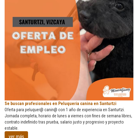
Se
Se buscan profesionales en Peluqueria canina en Santurtzi
buscan
Oferta para peluquer@ canin@ con 1 año de experiencia en Santurtzi.
profesionales
Jornada completa, horario de lunes a viernes con fines de semana libres,
en
contrato indefinido tras prueba, salario justo y progresivo y proyecto
Peluqueria
estable.
canina
ver más