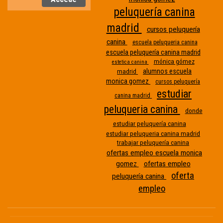
peluquería canina
madrid
cursos peluquería
canina
escuela peluqueria canina
escuela peluquería canina madrid
mónica gómez
estetica canina
alumnos escuela
madrid
monica gomez
cursos peluquería
estudiar
canina madrid
peluqueria canina
donde
Etiqueta
estudiar peluquería canina
estudiar peluqueria canina madrid
sin
trabajar peluquería canina
nombre
ofertas empleo escuela monica
gomez
ofertas empleo
oferta
peluquería canina
empleo