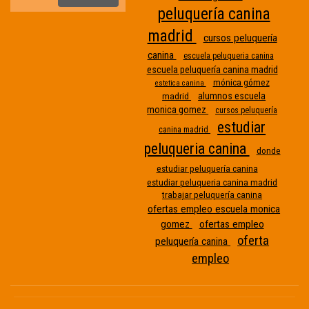
peluquería canina
madrid
cursos peluquería
canina
escuela peluqueria canina
escuela peluquería canina madrid
mónica gómez
estetica canina
alumnos escuela
madrid
monica gomez
cursos peluquería
estudiar
canina madrid
peluqueria canina
donde
Etiqueta
estudiar peluquería canina
estudiar peluqueria canina madrid
sin
trabajar peluquería canina
nombre
ofertas empleo escuela monica
gomez
ofertas empleo
oferta
peluquería canina
empleo