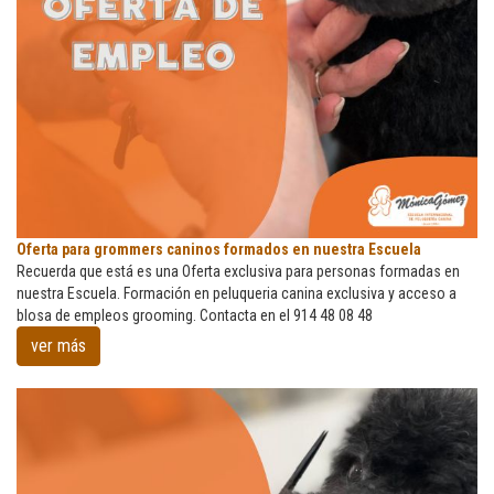
Oferta
Oferta para grommers caninos formados en nuestra Escuela
para
Recuerda que está es una Oferta exclusiva para personas formadas en
grommers
nuestra Escuela. Formación en peluqueria canina exclusiva y acceso a
caninos
blosa de empleos grooming. Contacta en el 914 48 08 48
formados
ver más
en
nuestra
Escuela