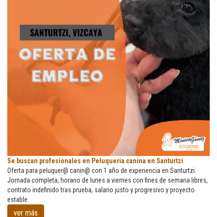
Se
Se buscan profesionales en Peluqueria canina en Santurtzi
buscan
Oferta para peluquer@ canin@ con 1 año de experiencia en Santurtzi.
profesionales
Jornada completa, horario de lunes a viernes con fines de semana libres,
en
contrato indefinido tras prueba, salario justo y progresivo y proyecto
Peluqueria
estable.
canina
ver más