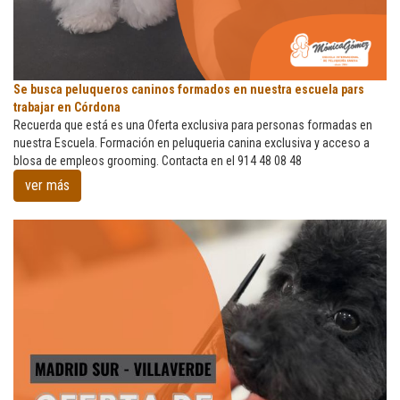
Se
Se busca peluqueros caninos formados en nuestra escuela pars
busca
trabajar en Córdona
peluqueros
Recuerda que está es una Oferta exclusiva para personas formadas en
caninos
nuestra Escuela. Formación en peluqueria canina exclusiva y acceso a
formados
blosa de empleos grooming. Contacta en el 914 48 08 48
en
ver más
nuestra
escuela
pars
trabajar
en
Córdona