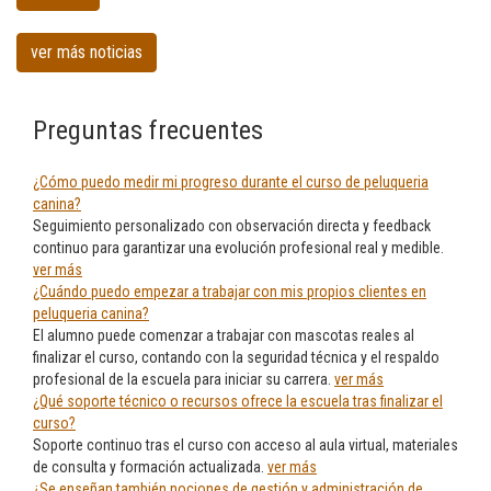
en
Santurtzi
ver más noticias
Preguntas frecuentes
¿Cómo puedo medir mi progreso durante el curso de peluqueria
canina?
Seguimiento personalizado con observación directa y feedback
continuo para garantizar una evolución profesional real y medible.
ver más
¿Cuándo puedo empezar a trabajar con mis propios clientes en
peluqueria canina?
El alumno puede comenzar a trabajar con mascotas reales al
finalizar el curso, contando con la seguridad técnica y el respaldo
profesional de la escuela para iniciar su carrera.
ver más
¿Qué soporte técnico o recursos ofrece la escuela tras finalizar el
curso?
Soporte continuo tras el curso con acceso al aula virtual, materiales
de consulta y formación actualizada.
ver más
¿Se enseñan también nociones de gestión y administración de