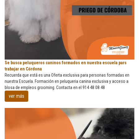
Se
Se busca peluqueros caninos formados en nuestra escuela pars
busca
trabajar en Córdona
peluqueros
Recuerda que está es una Oferta exclusiva para personas formadas en
caninos
nuestra Escuela. Formación en peluqueria canina exclusiva y acceso a
formados
blosa de empleos grooming. Contacta en el 914 48 08 48
en
ver más
nuestra
escuela
pars
trabajar
en
Córdona