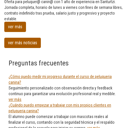
buscan
Oferta para peluquer@ canin@ con 1 año de experiencia en Santurtzi.
profesionales
Jornada completa, horario de lunes a viernes con fines de semana libres,
en
contrato indefinido tras prueba, salario justo y progresivo y proyecto
Peluqueria
estable.
canina
ver más
en
Santurtzi
ver más noticias
Preguntas frecuentes
¿Cómo puedo medir mi progreso durante el curso de peluqueria
canina?
Seguimiento personalizado con observación directa y feedback
continuo para garantizar una evolución profesional real y medible.
ver más
¿Cuándo puedo empezar a trabajar con mis propios clientes en
peluqueria canina?
El alumno puede comenzar a trabajar con mascotas reales al
finalizar el curso, contando con la seguridad técnica y el respaldo