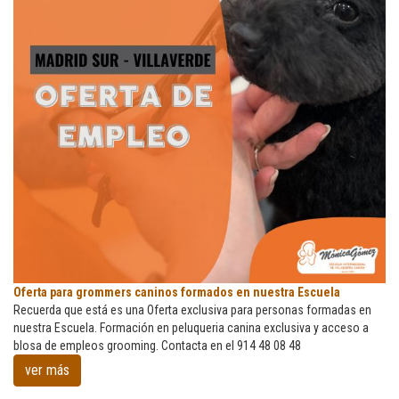
Oferta
Oferta para grommers caninos formados en nuestra Escuela
para
Recuerda que está es una Oferta exclusiva para personas formadas en
grommers
nuestra Escuela. Formación en peluqueria canina exclusiva y acceso a
caninos
blosa de empleos grooming. Contacta en el 914 48 08 48
formados
ver más
en
nuestra