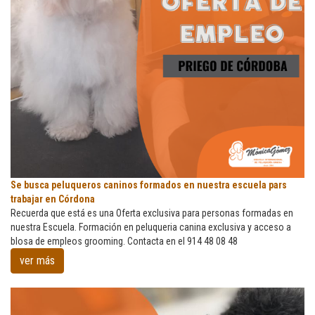
Se
Se busca peluqueros caninos formados en nuestra escuela pars
busca
trabajar en Córdona
peluqueros
Recuerda que está es una Oferta exclusiva para personas formadas en
caninos
nuestra Escuela. Formación en peluqueria canina exclusiva y acceso a
formados
blosa de empleos grooming. Contacta en el 914 48 08 48
en
ver más
nuestra
escuela
pars
trabajar