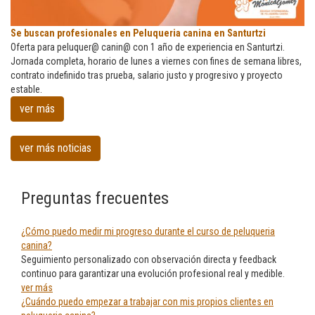
Se
Se buscan profesionales en Peluqueria canina en Santurtzi
buscan
Oferta para peluquer@ canin@ con 1 año de experiencia en Santurtzi.
profesionales
Jornada completa, horario de lunes a viernes con fines de semana libres,
en
contrato indefinido tras prueba, salario justo y progresivo y proyecto
Peluqueria
estable.
canina
ver más
en
Santurtzi
ver más noticias
Preguntas frecuentes
¿Cómo puedo medir mi progreso durante el curso de peluqueria
canina?
Seguimiento personalizado con observación directa y feedback
continuo para garantizar una evolución profesional real y medible.
ver más
¿Cuándo puedo empezar a trabajar con mis propios clientes en