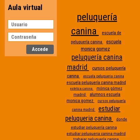
Aula virtual
peluquería
canina
escuela de
escuela
peluquería canina
monica gomez
peluquería canina
madrid
cursos peluquería
canina
escuela peluqueria canina
escuela peluquería canina madrid
mónica gómez
estetica canina
alumnos escuela
madrid
monica gomez
cursos peluquería
estudiar
canina madrid
peluqueria canina
donde
Etiqueta
estudiar peluquería canina
estudiar peluqueria canina madrid
sin
trabajar peluquería canina