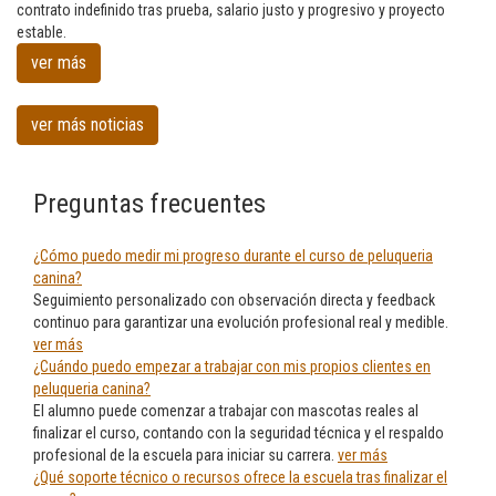
en
contrato indefinido tras prueba, salario justo y progresivo y proyecto
Peluqueria
estable.
canina
ver más
en
Santurtzi
ver más noticias
Preguntas frecuentes
¿Cómo puedo medir mi progreso durante el curso de peluqueria
canina?
Seguimiento personalizado con observación directa y feedback
continuo para garantizar una evolución profesional real y medible.
ver más
¿Cuándo puedo empezar a trabajar con mis propios clientes en
peluqueria canina?
El alumno puede comenzar a trabajar con mascotas reales al
finalizar el curso, contando con la seguridad técnica y el respaldo
profesional de la escuela para iniciar su carrera.
ver más
¿Qué soporte técnico o recursos ofrece la escuela tras finalizar el