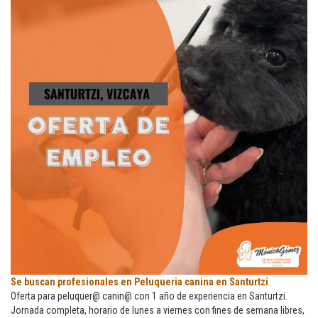
Se
Se buscan profesionales en Peluqueria canina en Santurtzi
buscan
Oferta para peluquer@ canin@ con 1 año de experiencia en Santurtzi.
profesionales
Jornada completa, horario de lunes a viernes con fines de semana libres,