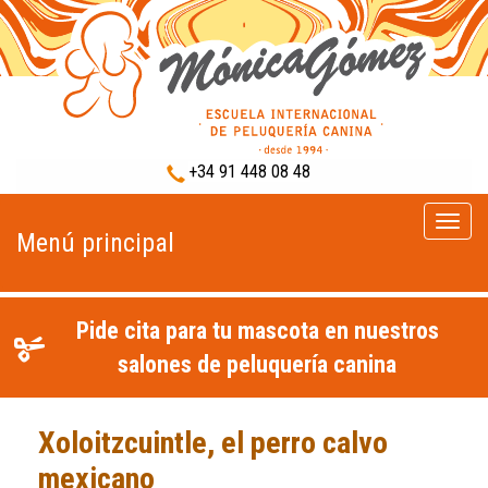
+34 91 448 08 48
Menú
Menú principal
princip
Pide cita para tu mascota en nuestros
salones de peluquería canina
Xoloitzcuintle, el perro calvo
mexicano