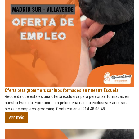
Oferta
Oferta para grommers caninos formados en nuestra Escuela
para
Recuerda que está es una Oferta exclusiva para personas formadas en
grommers
nuestra Escuela. Formación en peluqueria canina exclusiva y acceso a
caninos
blosa de empleos grooming. Contacta en el 914 48 08 48
formados
ver más
en
nuestra
Escuela