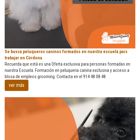
Se
Se busca peluqueros caninos formados en nuestra escuela pars
busca
trabajar en Córdona
peluqueros
Recuerda que está es una Oferta exclusiva para personas formadas en
caninos
nuestra Escuela. Formación en peluqueria canina exclusiva y acceso a
formados
blosa de empleos grooming. Contacta en el 914 48 08 48
en
ver más
nuestra
escuela
pars
trabajar
en
Córdona