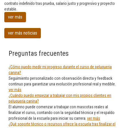
en
contrato indefinido tras prueba, salario justo y progresivo y proyecto
Peluqueria
estable.
canina
ver más
en
Santurtzi
ver más noticias
Preguntas frecuentes
¿Cómo puedo medir mi progreso durante el curso de peluqueria
canina?
Seguimiento personalizado con observación directa y feedback
continuo para garantizar una evolución profesional real y medible.
ver más
¿Cuándo puedo empezar a trabajar con mis propios clientes en
peluqueria canina?
El alumno puede comenzar a trabajar con mascotas reales al
finalizar el curso, contando con la seguridad técnica y el respaldo
profesional de la escuela para iniciar su carrera.
ver más
¿Qué soporte técnico o recursos ofrece la escuela tras finalizar el