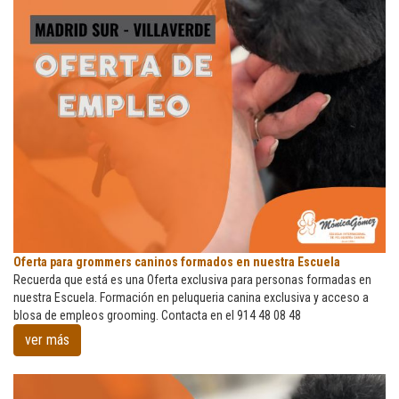
Oferta
Oferta para grommers caninos formados en nuestra Escuela
para
Recuerda que está es una Oferta exclusiva para personas formadas en
grommers
nuestra Escuela. Formación en peluqueria canina exclusiva y acceso a
caninos
blosa de empleos grooming. Contacta en el 914 48 08 48
formados
ver más
en
nuestra
Escuela