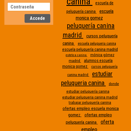
canina
escuela de
escuela
peluquería canina
monica gomez
peluquería canina
madrid
cursos peluquería
canina
escuela peluqueria canina
escuela peluquería canina madrid
mónica gómez
estetica canina
alumnos escuela
madrid
monica gomez
cursos peluquería
estudiar
canina madrid
peluqueria canina
donde
Etiqueta
estudiar peluquería canina
estudiar peluqueria canina madrid
sin
trabajar peluquería canina
nombre
ofertas empleo escuela monica
gomez
ofertas empleo
oferta
peluquería canina
empleo