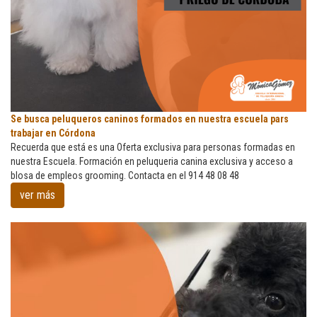
Se
Se busca peluqueros caninos formados en nuestra escuela pars
busca
trabajar en Córdona
peluqueros
Recuerda que está es una Oferta exclusiva para personas formadas en
caninos
nuestra Escuela. Formación en peluqueria canina exclusiva y acceso a
formados
blosa de empleos grooming. Contacta en el 914 48 08 48
en
ver más
nuestra
escuela
pars
trabajar
en
Córdona