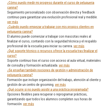
¿Cómo puedo medir mi progreso durante el curso de peluqueria
canina?
Seguimiento personalizado con observación directa y feedback
continuo para garantizar una evolución profesional real y medible.
ver más
¿Cuándo puedo empezar a trabajar con mis propios clientes en
peluqueria canina?
El alumno puede comenzar a trabajar con mascotas reales al
finalizar el curso, contando con la seguridad técnica y el respaldo
profesional de la escuela para iniciar su carrera.
ver más
¿Qué soporte técnico o recursos ofrece la escuela tras finalizar el
curso?
Soporte continuo tras el curso con acceso al aula virtual, materiales
de consulta y formación actualizada.
ver más
¿Se enseñan también nociones de gestión y administración de
peluquería canina?
Formación que incluye organización del trabajo, atención al cliente y
gestión de un centro de grooming.
ver más
¿Qué ocurre si no puedo asistir a una práctica programada?
Opciones flexibles para recuperar o reprogramar prácticas,
garantizando que todos los alumnos completen sus horas de
formación.
ver más