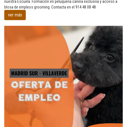
caninos
nuestra Escuela. Formación en peluqueria canina exclusiva y acceso a
formados
blosa de empleos grooming. Contacta en el 914 48 08 48
en
ver más
nuestra
escuela
pars
trabajar
en
Córdona