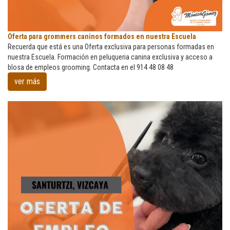
Oferta
Oferta para grommers caninos formados en nuestra Escuela
para
Recuerda que está es una Oferta exclusiva para personas formadas en
grommers
nuestra Escuela. Formación en peluqueria canina exclusiva y acceso a
caninos
blosa de empleos grooming. Contacta en el 914 48 08 48
formados
ver más
en
nuestra
Escuela