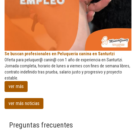
Se
Se buscan profesionales en Peluqueria canina en Santurtzi
buscan
Oferta para peluquer@ canin@ con 1 año de experiencia en Santurtzi.
profesionales
Jornada completa, horario de lunes a viernes con fines de semana libres,
en
contrato indefinido tras prueba, salario justo y progresivo y proyecto
Peluqueria
estable.
canina
ver más
en
Santurtzi
ver más noticias
Preguntas frecuentes