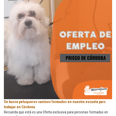
Se
Se busca peluqueros caninos formados en nuestra escuela pars
busca
trabajar en Córdona
peluqueros
Recuerda que está es una Oferta exclusiva para personas formadas en