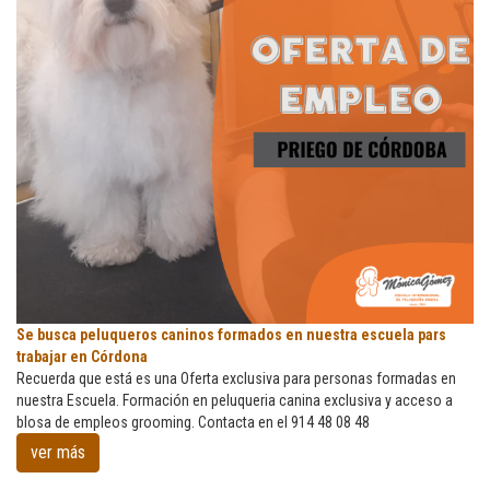
Se
Se busca peluqueros caninos formados en nuestra escuela pars
busca
trabajar en Córdona
peluqueros
Recuerda que está es una Oferta exclusiva para personas formadas en
caninos
nuestra Escuela. Formación en peluqueria canina exclusiva y acceso a
formados
blosa de empleos grooming. Contacta en el 914 48 08 48
en
ver más
nuestra
escuela