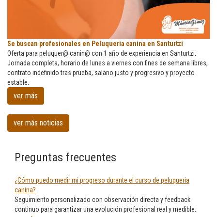
Se
Se buscan profesionales en Peluqueria canina en Santurtzi
buscan
Oferta para peluquer@ canin@ con 1 año de experiencia en Santurtzi.
profesionales
Jornada completa, horario de lunes a viernes con fines de semana libres,
en
contrato indefinido tras prueba, salario justo y progresivo y proyecto
Peluqueria
estable.
canina
ver más
en
Santurtzi
ver más noticias
Preguntas frecuentes
¿Cómo puedo medir mi progreso durante el curso de peluqueria
canina?
Seguimiento personalizado con observación directa y feedback
continuo para garantizar una evolución profesional real y medible.