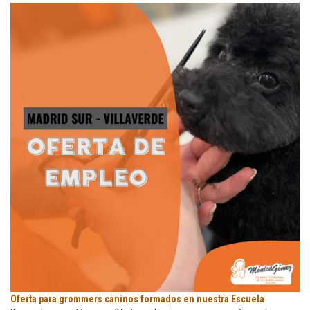
pars
trabajar
en
Córdona
Oferta
Oferta para grommers caninos formados en nuestra Escuela