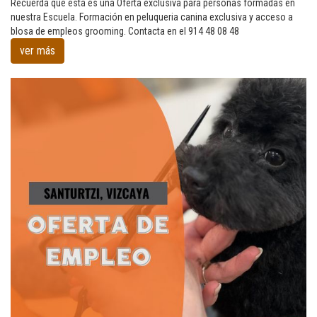
para
Recuerda que está es una Oferta exclusiva para personas formadas en
grommers
nuestra Escuela. Formación en peluqueria canina exclusiva y acceso a
caninos
blosa de empleos grooming. Contacta en el 914 48 08 48
formados
ver más
en
nuestra
Escuela